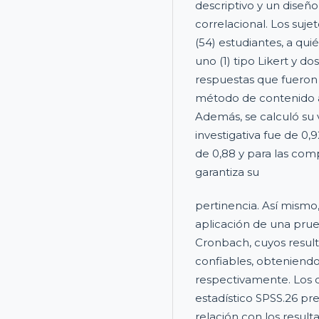
descriptivo y un diseño
correlacional. Los suje
(54) estudiantes, a quié
uno (1) tipo Likert y do
respuestas que fueron v
método de contenido a 
Además, se calculó su v
investigativa fue de 0,
de 0,88 y para las comp
garantiza su
pertinencia. Así mismo,
aplicación de una prue
Cronbach, cuyos result
confiables, obteniendo 
respectivamente. Los 
estadístico SPSS.26 pr
relación con los result