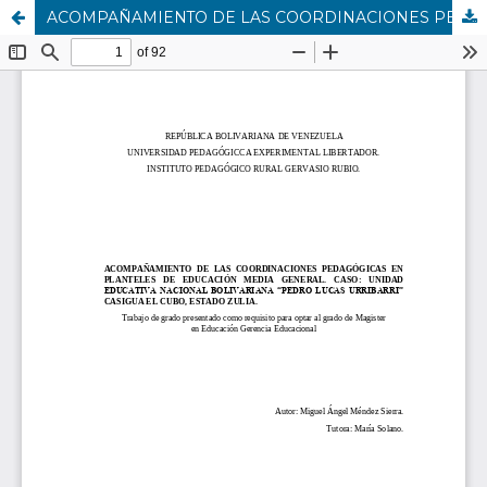
ACOMPAÑAMIENTO DE LAS COORDINACIONES PEDAGÓGICAS EN PLANTELES DE EDUCACIÓN MEDIA GENERAL. CASO: UNIDAD EDUCATIVA NACIONAL BOLIVARIANA “PEDRO LUCAS URRIBARRI” CASIGUA EL CUBO, ESTADO ZULIA.