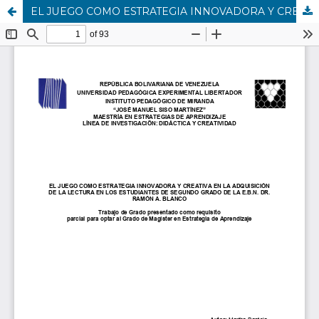
EL JUEGO COMO ESTRATEGIA INNOVADORA Y CREATIVA EN LA ADQUISICIÓN DE LA LECTURA EN LOS ESTUDIANTES DE SEGUNDO GRADO DE LA E.B.N. DR. RAMÓN A. BLANCO