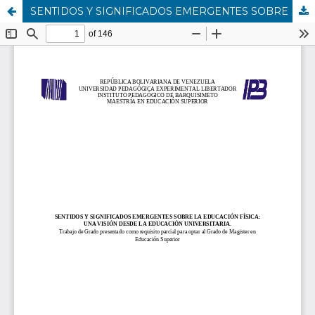
SENTIDOS Y SIGNIFICADOS EMERGENTES SOBRE LA EDUCACIÓN FÍSICA: UNA VISIÓN DESDE LA EDUCACIÓN UNIVERSITARIA