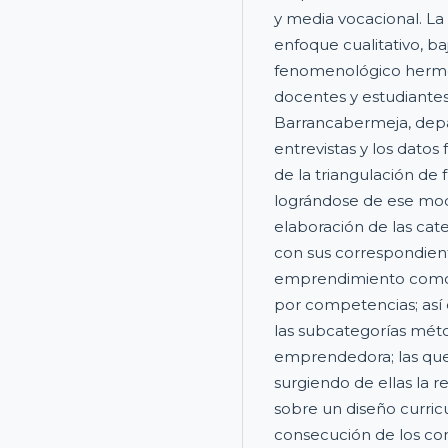
y media vocacional. La 
enfoque cualitativo, b
fenomenológico hermen
docentes y estudiantes
Barrancabermeja, depa
entrevistas y los datos
de la triangulación de 
lográndose de ese mod
elaboración de las cat
con sus correspondient
emprendimiento como ej
por competencias; así
las subcategorías mét
emprendedora; las que,
surgiendo de ellas la 
sobre un diseño curric
consecución de los con