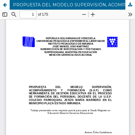
PROPUESTA DEL MODELO SUPERVISIÓN, ACOMPAÑAMIENTO Y FORMACIÓN (S.A.F) COMO HERRAMIENTA DE GESTIÓN EDUCATIVA EN EL PROCESO DE FORMACIÓN DEL PERSONAL DOCENTE DE LA U.E.P. COLEGIO PARROQUIAL JESÚS MARÍA MARRERO EN EL MUNICIPIO PLAZA ESTADO MIRANDA.