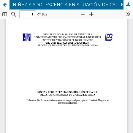
NIÑEZ Y ADOLESCENCIA EN SITUACIÓN DE CALLE: RELATOS PERSONALES DE UNA EXPERIENCIA