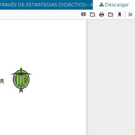
Descargar
APROXIMACIÓN TEÓRICA PARA EL APRENDIZAJE POR COMPETENCIAS DE LA NOMENCLATURA QUÍMICA A TRAVÉS DE ESTRATEGIAS DIDÁCTICO – METODOLÓGICAS BASADAS EN METODOLOGÍAS ACTIVAS EN CONTEXTOS DE EDUCACIÓN MEDIA RURAL