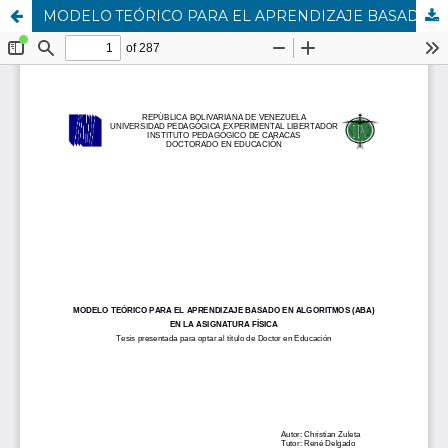
MODELO TEÓRICO PARA EL APRENDIZAJE BASADO EN ALGORITMOS (ABA) EN LA ASIGNATURA FÍSICA