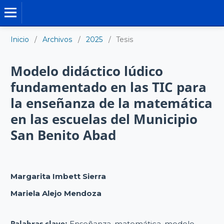
TESIS DOCTORALES
Inicio
/
Archivos
/
2025
/
Tesis
Modelo didáctico lúdico
fundamentado en las TIC para
la enseñanza de la matemática
en las escuelas del Municipio
San Benito Abad
Margarita Imbett Sierra
Mariela Alejo Mendoza
Palabras clave:
Enseñanza, matemática, modelo