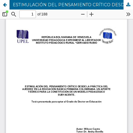
ESTIMULACIÓN DEL PENSAMIENTO CRÍTICO DESDE LA PRÁCTICA DEL AJEDREZ EN LA EDUCACIÓN BÁSICA PRIMARIA COLOMBIANA. UN APORTE TEÓRICO PARA LA CONSTITUCIÓN DE UN MODELO PEDAGÓGICO SUBYACENTE