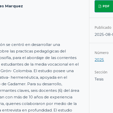
res Marquez
PDF
Publicado
2025-08-
ión se centró en desarrollar una
obre las practicas pedagógicas del
Número
osofía, para el abordaje de las corrientes
2025
 estudiantes de la media vocacional en el
Girón- Colombia. El estudio posee una
Sección
ativa- hermenéutica, apoyada en el
Tesis
e Gadamer. Para su desarrollo,
rmantes claves, seis docentes (6) del área
aran con más de 10 años de experiencia
ria, quienes colaboraron por medio de la
a entrevista en profundidad. El estudio