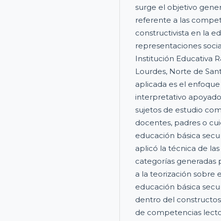
surge el objetivo gene
referente a las compe
constructivista en la e
representaciones socia
Institución Educativa
Lourdes, Norte de San
aplicada es el enfoque 
interpretativo apoyad
sujetos de estudio com
docentes, padres o cui
educación básica secund
aplicó la técnica de la
categorías generadas p
a la teorización sobre 
educación básica secun
dentro del constructos
de competencias lector