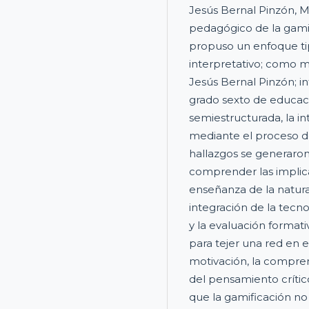
Jesús Bernal Pinzón, M
pedagógico de la gami
propuso un enfoque tip
interpretativo; como 
Jesús Bernal Pinzón; i
grado sexto de educaci
semiestructurada, la in
mediante el proceso de
hallazgos se generaro
comprender las implica
enseñanza de la natura
integración de la tecn
y la evaluación format
para tejer una red en
motivación, la compren
del pensamiento crític
que la gamificación no