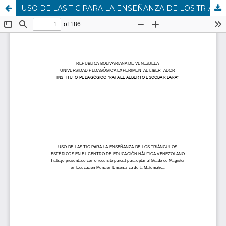
USO DE LAS TIC PARA LA ENSEÑANZA DE LOS TRIÁNGULOS ESFÉRICOS EN EL CENTRO DE EDUCACIÓN NÁUTICA VENEZOLANO