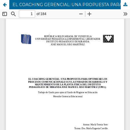
EL COACHING GERENCIAL: UNA PROPUESTA PARA OPTIMIZAR LOS PROCESOS COMUNICACIONALES EN LA UNIDAD DE DESARROLLO Y MANTENIMIENTO DE LA PLANTA FÍSICA DEL INSTITUTO PEDAGÓGICO DE MIRANDA JOSÉ MANUEL SISO MARTÍNEZ (UPEL).