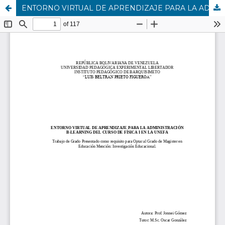
ENTORNO VIRTUAL DE APRENDIZAJE PARA LA ADMINISTRACIÓN B-LEARNING DEL CURSO DE FÍSICA I EN LA UNEFA