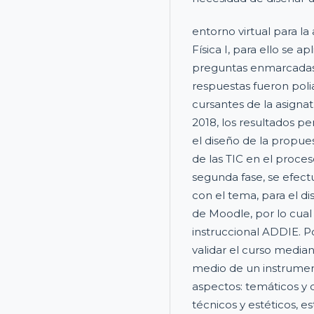
entorno virtual para la
Física I, para ello se 
preguntas enmarcadas a
respuestas fueron poli
cursantes de la asigna
2018, los resultados p
el diseño de la propue
de las TIC en el proce
segunda fase, se efectu
con el tema, para el d
de Moodle, por lo cua
instruccional ADDIE. Po
validar el curso media
medio de un instrumen
aspectos: temáticos y d
técnicos y estéticos, 