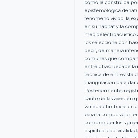
como la construida por 
epistemológica denatur
fenómeno vivido: la ex
en su hábitat y la com
medioelectroacústico a 
los seleccioné con bas
decir, de manera intenc
comunes que comparten
entre otras. Recabé la
técnica de entrevista d
triangulación para dar c
Posteriormente, regist
canto de las aves, en q
variedad tímbrica, único
para la composición e
comprender los siguien
espiritualidad, vitalidad