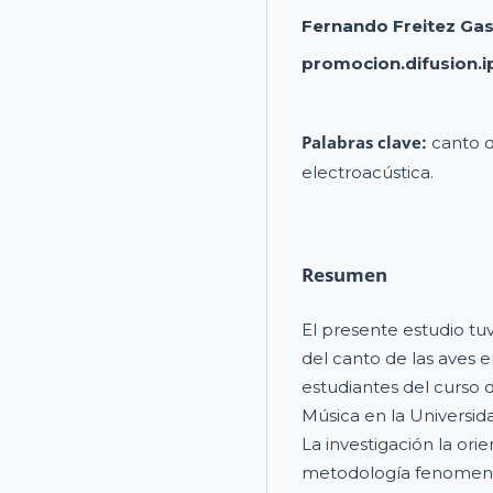
Fernando Freitez Ga
promocion.difusion.i
Palabras clave:
canto d
electroacústica.
Resumen
El presente estudio tuv
del canto de las aves 
estudiantes del curso d
Música en la Universid
La investigación la ori
metodología fenomenol