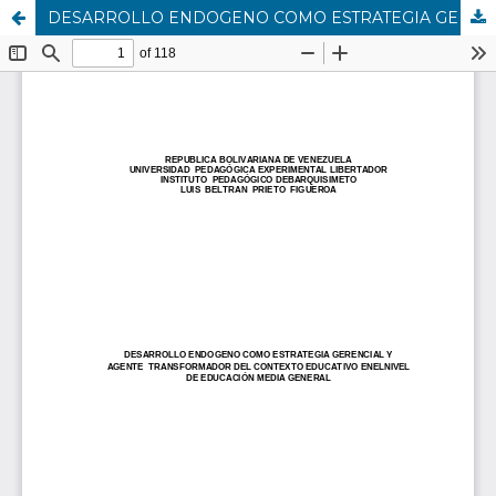
DESARROLLO ENDOGENO COMO ESTRATEGIA GERENCIAL Y AGENTE TRANSFORMADOR DEL CONTEXTO EDUCATIVO ENELNIVEL DE EDUCACIÓN MEDIA GENERAL