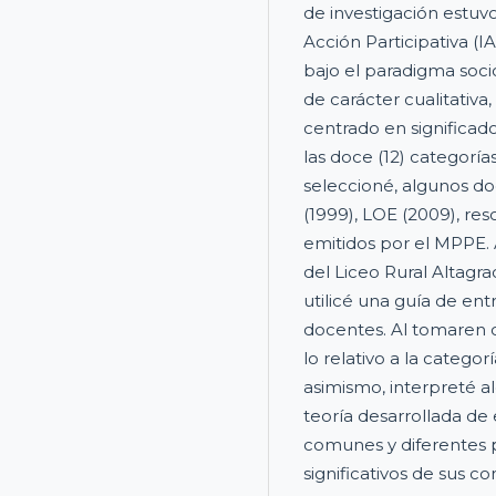
de investigación estuv
Acción Participativa (I
bajo el paradigma socio
de carácter cualitativa,
centrado en significado
las doce (12) categoría
seleccioné, algunos d
(1999), LOE (2009), re
emitidos por el MPPE. 
del Liceo Rural Altagra
utilicé una guía de ent
docentes. Al tomaren cu
lo relativo a la categ
asimismo, interpreté a
teoría desarrollada de
comunes y diferentes pa
significativos de sus c