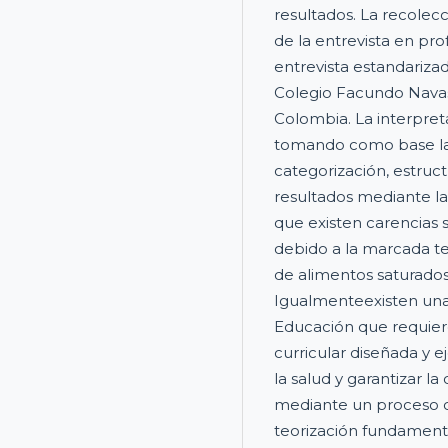
resultados. La recolecc
de la entrevista en pro
entrevista estandariza
Colegio Facundo Navas
Colombia. La interpret
tomando como base las
categorización, estruct
resultados mediante l
que existen carencias s
debido a la marcada te
de alimentos saturados
Igualmenteexisten una 
Educación que requiere
curricular diseñada y e
la salud y garantizar l
mediante un proceso cr
teorización fundamenta