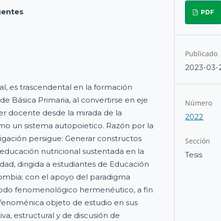
uentes
PDF
Publicado
2023-03-
al, es trascendental en la formación
 de Básica Primaria, al convertirse en eje
Número
er docente desde la mirada de la
2022
como un sistema autopoietico. Razón por la
tigación persigue: Generar constructos
Sección
 educación nutricional sustentada en la
Tesis
vidad, dirigida a estudiantes de Educación
lombia; con el apoyo del paradigma
étodo fenomenológico hermenéutico, a fin
d fenoménica objeto de estudio en sus
iva, estructural y de discusión de