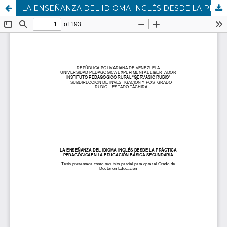
LA ENSEÑANZA DEL IDIOMA INGLÉS DESDE LA PRÁCTICA PEDAGÓGICAEN LA EDUCACIÓN BÁSICA SECUNDARIA