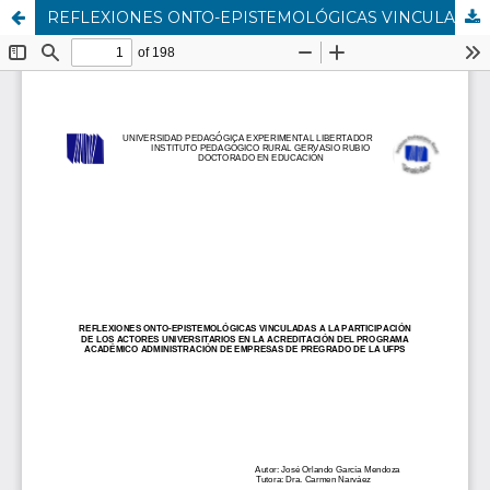
REFLEXIONES ONTO-EPISTEMOLÓGICAS VINCULADAS A LA PARTICIPACIÓN DE LOS ACTORES UNIVERSITARIOS EN LA ACREDITACIÓN DEL PROGRAMA ACADÉMICO ADMINISTRACIÓN DE EMPRESAS DE PREGRADO DE LA UFPS