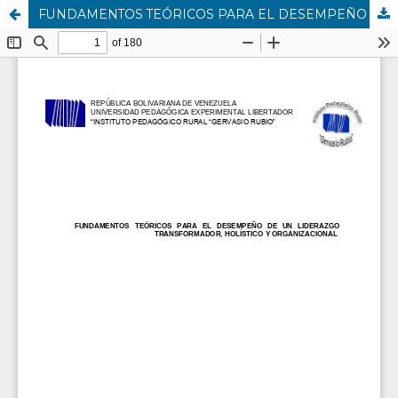
FUNDAMENTOS TEÓRICOS PARA EL DESEMPEÑO DE UN LIDERAZGO TRANSFORMADOR, HOLÍSTICO Y ORGANIZACIONAL