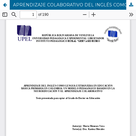
APRENDIZAJE COLABORATIVO DEL INGLÉS COMO LENGUA EXTRANJERA EN EDUCACIÓN BÁSICA PRIMARIA-COLOMBIA: UN MODELO PEDAGÓGICO BASADO EN LA NEUROEDUCACIÓN