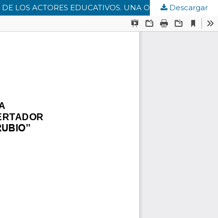
Descargar
LA ACCIÓN DEL DOCENTE EN EL PROYECTO AMBIENTAL ESCOLAR EN COLOMBIA DESDE LAS PERSPECTIVAS DE LOS ACTORES EDUCATIVOS. UNA OPORTUNIDAD PARA SU TRANSFORMACIÓN