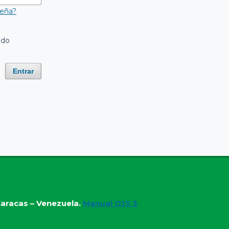
seña?
ado
Entrar
aracas – Venezuela.
Manual OJS 3