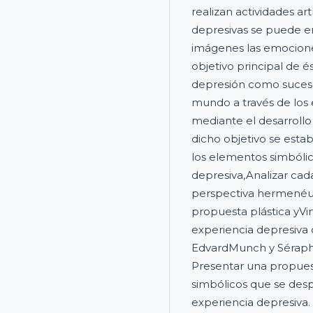
realizan actividades art
depresivas se puede e
imágenes las emocione
objetivo principal de és
depresión como suceso
mundo a través de los
mediante el desarrollo
dicho objetivo se esta
los elementos simbólic
depresiva,Analizar ca
perspectiva hermenéuti
propuesta plástica yVi
experiencia depresiva 
EdvardMunch y Séraphin
Presentar una propues
simbólicos que se des
experiencia depresiva