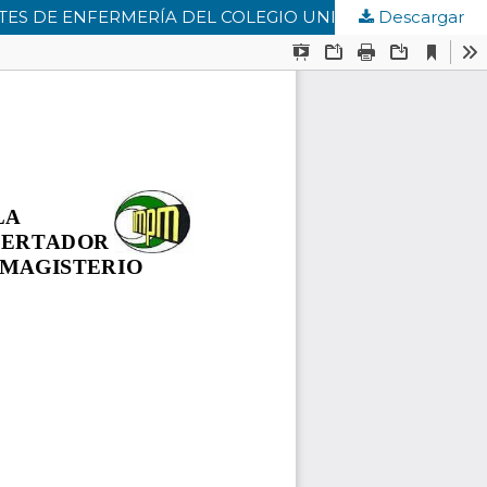
Descargar
PROPUESTA DE CAPACITACIÓN SOBRE APEGO OPORTUNO AL RECIÉN NACIDO DIRIGIDOS A LOS ESTUDIANTES DE ENFERMERÍA DEL COLEGIO UNIVERSITARIO JEAN PIAGET