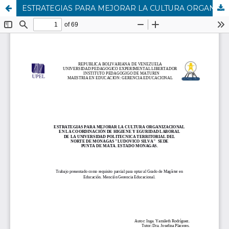
ESTRATEGIAS PARA MEJORAR LA CULTURA ORGANIZACIONAL EN LA COORDINACIÓN DE HIGIENE Y EGURIDAD LABORAL DE LA UNIVERSIDAD POLITECNICA TERRITORIAL DEL NORTE DE MONAGAS "LUDOVICO SILVA" SEDE PUNTA DE MATA. ESTADO MONAGAS