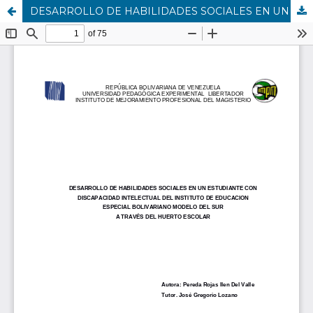
DESARROLLO DE HABILIDADES SOCIALES EN UN ESTUDIANTE CON DISCAPACIDAD INTELECTUAL DEL INSTITUTO DE EDUCACIÓN ESPECIAL BOLIVARIANO MODELO DEL SUR A TRAVÉS DEL HUERTO ESCOLAR