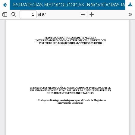
ESTRATEGIAS METODOLÓGICAS INNOVADORAS PARA LOGRAR EL APRENDIZAJE SIGNIFICATIVO EN EL ÁREA DE CIENCIAS NATURALES EN ESTUDIANTES EN EDADES TARDIAS.