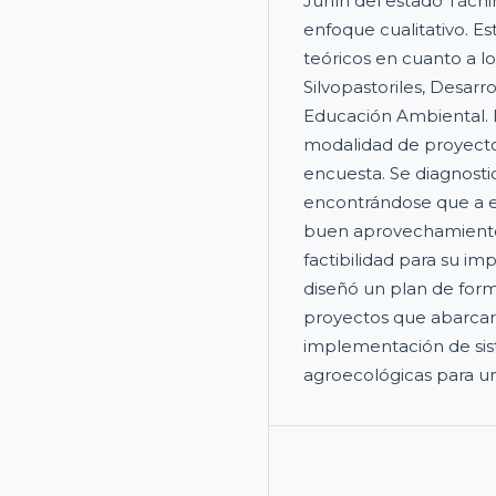
Junín del estado Táchir
enfoque cualitativo. E
teóricos en cuanto a l
Silvopastoriles, Desarr
Educación Ambiental. E
modalidad de proyecto
encuesta. Se diagnosti
encontrándose que a e
buen aprovechamiento
factibilidad para su im
diseñó un plan de for
proyectos que abarcar
implementación de sist
agroecológicas para u