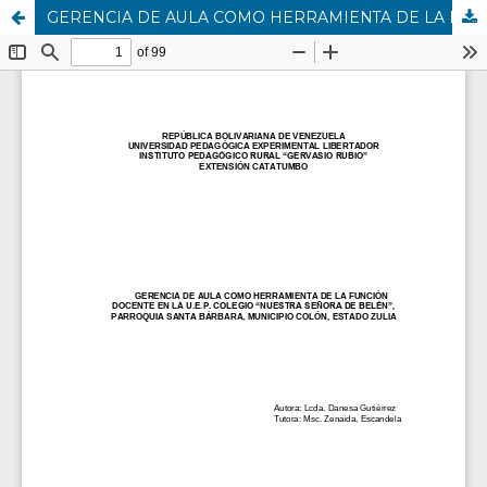
GERENCIA DE AULA COMO HERRAMIENTA DE LA FUNCIÓN DOCENTE EN LA U.E.P. COLEGIO “NUESTRA SEÑORA DE BELÉN”, PARROQUIA SANTA BÁRBARA, MUNICIPIO COLÓN, ESTADO ZULIA