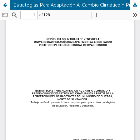
Estrategias Para Adaptación Al Cambio Climático Y Prevención De Desastres Socionaturales A Partir De La Percepción De Los Habitantes Del Municipio De Chitagá, Norte De Santander.