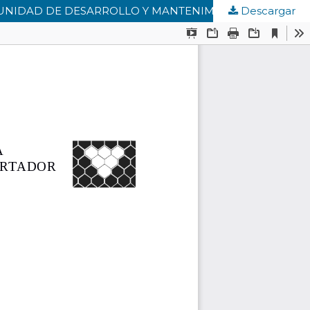
Descargar
EL COACHING GERENCIAL: UNA PROPUESTA PARA OPTIMIZAR LOS PROCESOS COMUNICACIONALES EN LA UNIDAD DE DESARROLLO Y MANTENIMIENTO DE LA PLANTA FÍSICA DEL INSTITUTO PEDAGÓGICO DE MIRANDA JOSÉ MANUEL SISO MARTÍNEZ (UPEL).