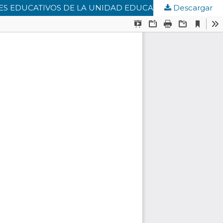
Descargar
PROGRAMA DE ALFABETIZACIÓN DIGITAL PARA OPTIMIZAR LAS COMPETENCIAS DIGITALES EN LOS GERENTES EDUCATIVOS DE LA UNIDAD EDUCATIVA COLEGIO EMIL FRIEDMAN