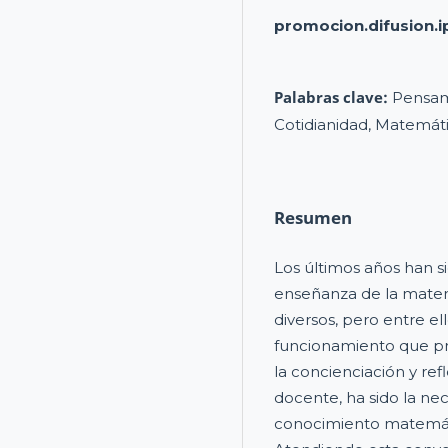
promocion.difusion.i
Palabras clave:
Pensam
Cotidianidad, Matemáti
Resumen
Los últimos años han s
enseñanza de la matemá
diversos, pero entre e
funcionamiento que p
la concienciación y ref
docente, ha sido la ne
conocimiento matemáti