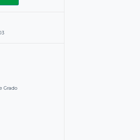
03
e Grado