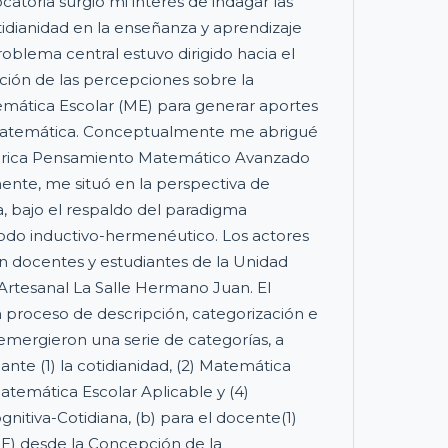
atoria surgió mi interés de indagar las
idianidad en la enseñanza y aprendizaje
roblema central estuvo dirigido hacia el
ción de las percepciones sobre la
emática Escolar (ME) para generar aportes
 Matemática. Conceptualmente me abrigué
eórica Pensamiento Matemático Avanzado
nte, me situó en la perspectiva de
va, bajo el respaldo del paradigma
todo inductivo-hermenéutico. Los actores
n docentes y estudiantes de la Unidad
Artesanal La Salle Hermano Juan. El
un proceso de descripción, categorización e
emergieron una serie de categorías, a
iante (1) la cotidianidad, (2) Matemática
Matemática Escolar Aplicable y (4)
nitiva-Cotidiana, (b) para el docente(1)
E) desde la Concepción de la