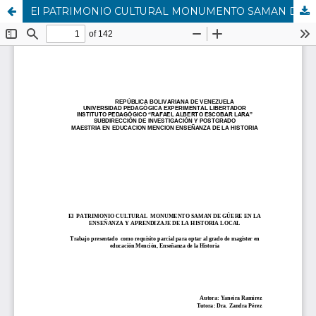
El PATRIMONIO CULTURAL MONUMENTO SAMAN DE GÜERE EN LA ENSEÑANZA Y APRENDIZAJE DE LA HISTORIA LOCAL