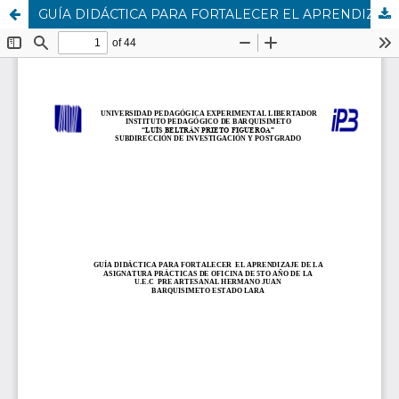
GUÍA DIDÁCTICA PARA FORTALECER EL APRENDIZAJE DE LA ASIGNATURA PRÁCTICAS DE OFICINA DE 5TO AÑO DE LA U.E.C PRE ARTESANAL HERMANO JUAN BARQUISIMETO ESTADO LARA.