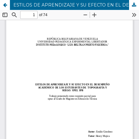
ESTILOS DE APRENDIZAJE Y SU EFECTO EN EL DESEMPEÑO ACADÉMICO DE LOS ESTUDIANTES DE TOPOGRAFÍA Y RIEGO. UPEL IPB