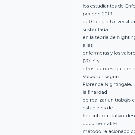
los estudiantes de En
periodo 2019
del Colegio Universitari
sustentada
en la teoría de Nighti
a las
enfermeras y los valore
(2017) y
otros autores. Igualm
Vocación según
Florence Nightingale. L
la finalidad
de realizar un trabajo 
estudio es de
tipo interpretativo-des
documental. El
método relacionado con 