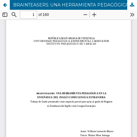
BRAINTEASERS: UNA HERRAMIENTA PEDAGÓGICA EN LA ENSEÑANZA DEL INGLÉS COMO LENGUA EXTRANJERA