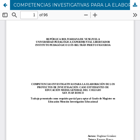
COMPETENCIAS INVESTIGATIVAS PARA LA ELABORACIÒN DE LOS PROYECTOS DE INVESTIGACIÓN: CASO ESTUDIANTES DE EDUCACIÒN MEDIA GENERAL DEL COLEGIO SAN JUAN BOSCO