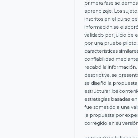
primera fase se demos
aprendizaje. Los sujeto
inscritos en el curso de
información se elaboró
validado por juicio de 
por una prueba piloto,
características similare
confiabilidad mediant
recabó la información, 
descriptiva, se present
se diseñó la propuest
estructurar los conten
estrategias basadas en 
fue sometido a una vali
la propuesta por exper
corregido en su versión
enmarcó en la línea de