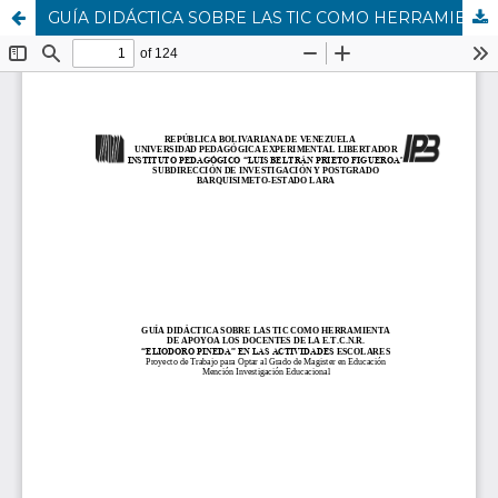
GUÍA DIDÁCTICA SOBRE LAS TIC COMO HERRAMIENTA DE APOYOA LOS DOCENTES DE LA E.T.C.N.R. “ELIODORO PINEDA” EN LAS ACTIVIDADES ESCOLARES