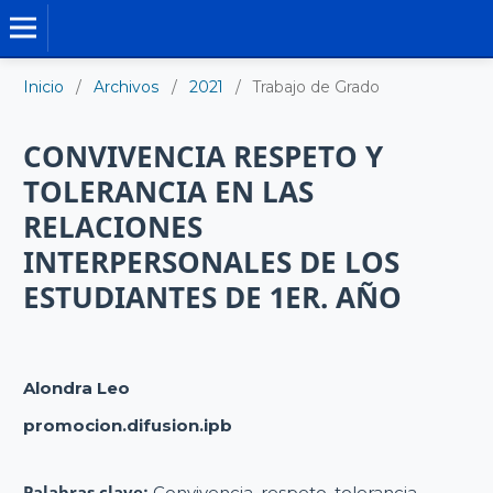
TRABAJO DE GRADO DE MAESTRÍA
Inicio
/
Archivos
/
2021
/
Trabajo de Grado
CONVIVENCIA RESPETO Y
TOLERANCIA EN LAS
RELACIONES
INTERPERSONALES DE LOS
ESTUDIANTES DE 1ER. AÑO
Alondra Leo
promocion.difusion.ipb
Palabras clave:
Convivencia, respeto, tolerancia,