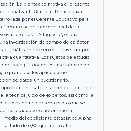
ización. Lo planteado motiva el presente
 fue analizar la Gerencia Participativa
rrollada por el Gerente Educativo para
la Comunicación Interpersonal de los
olivariano Rural “Altagracia”, el cual
na investigación de campo de carácter
aradigmáticamente en el positivismo, por
tiva cuantitativa. Los sujetos de estudio
s por trece (13) docentes, que laboran en
io, a quienes se les aplico como
ción de datos, un cuestionario,
tipo likert, el cual fue sometido a pruebas
de la técnica juicio de expertos, así como la
d a través de una prueba piloto que se
yos resultados se le determino la
or medio del coeficiente estadístico Alpha
sultado de 0,80 que indico alta