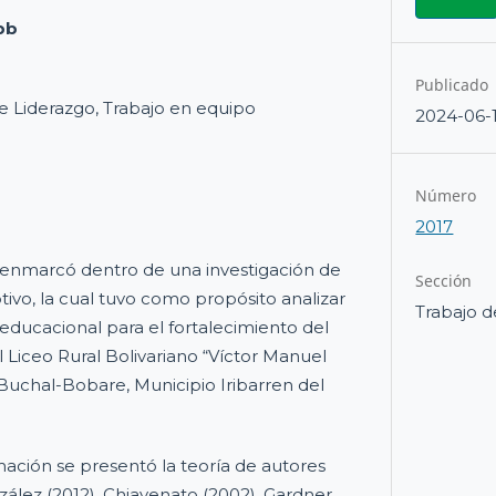
pb
Publicado
de Liderazgo, Trabajo en equipo
2024-06-
Número
2017
 enmarcó dentro de una investigación de
Sección
tivo, la cual tuvo como propósito analizar
Trabajo d
o educacional para el fortalecimiento del
l Liceo Rural Bolivariano “Víctor Manuel
Buchal-Bobare, Municipio Iribarren del
mación se presentó la teoría de autores
zález (2012), Chiavenato (2002), Gardner