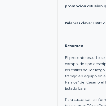
promocion.difusion.i
Palabras clave:
Estilo 
Resumen
El presente estudio se
campo, de tipo descrip
los estilos de liderazg
trabajo en equipo en e
Ramos” del Caserío el 
Estado Lara.
Para sustentar la infor
tales como: Díaz y Gon